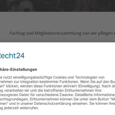
Fachtag und Mitgliederversammlung von wir pflegen e
am 15. & 16. Oktober 2021 in Osnabrück (und digital)
Hier anmelden
Veranstaltungsort
Wir heißen Sie in der Katholischen Familienbildungsst
Live-Stream über Zoom ermöglicht es dieses Jahr auch 
Fachtag – Freitag 15. Oktober 2021, 13:00-17:30 Uhr
„Mit uns, nicht über uns“ – Forderungen an die kommu