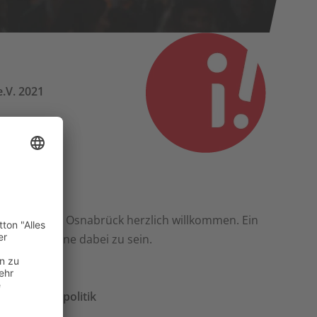
.V. 2021
ätte "FABI" in Osnabrück herzlich willkommen. Ein
aus der Ferne dabei zu sein.
nale Pflegepolitik