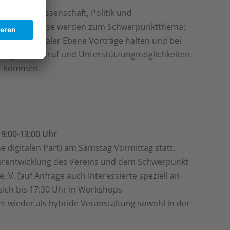
innen aus Wissenschaft, Politik und
zu dürfen. Diese werden zum Schwerpunktthema:
und kommunaler Ebene Vorträge halten und bei
flege und Beruf und Unterstützungmöglichkeiten
rt kommen.
9:00-13:00 Uhr
e digitalen Part) am Samstag Vormittag statt.
derentwicklung des Vereins und dem Schwerpunkt
. V. (auf Anfrage auch Interessierte speziell an
 sich bis 17:30 Uhr in Workshops
et wieder als hybride Veranstaltung sowohl in der