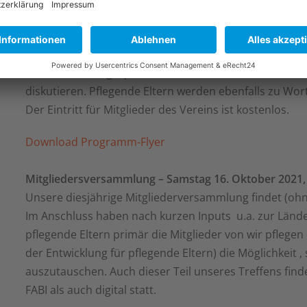
Der Fachtag ist öffentlich und wir freuen uns, Expert*
Organisationen der Pflege und Selbsthilfe begrüßen 
Mitbestimmung pflegender Angehöriger auf Länder- 
einem Podiumsgespräch u.a. über Vereinbarkeit von P
diskutieren. Pflegende Eltern werden ebenfalls zu Wo
Der Eintritt für Mitglieder des Vereins ist kostenlos.
Download Programm-Flyer
Mitgliedersversammlung – Samstag 16. Oktober 2021, 
Unsere diesjährige Mitgliederversammlung findet (ohn
Im Anschluss haben nach kurzen Inputs u.a. zur Län
pflegende Eltern primär die Mitglieder von wir pflegen e
der Entwicklung für pflegende Eltern) die Möglichkeit ,
auszutauschen. Auch dieser Teil unseres Treffens find
FABI als auch digital statt.