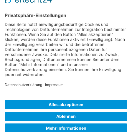
pflegender Angehöriger in Thüringen e.V.
Kontakt
Marcel-Breuer-Ring 25
99085 Erfurt
0361/2620627
vorstand@th.wir-pflegen.net
Unterstützen
Mitglied werden
Spenden
Home
Login
Kontakt
Datenschutz
Impressum
Jetzt Spenden!