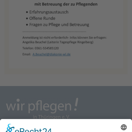
wir pflegen - Interessenvertretung u. Selbsthilfe